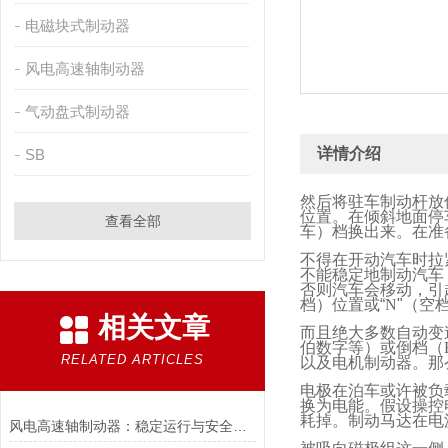
电磁块式制动器
风电高速轴制动器
气动盘式制动器
详情介绍
SB
然后将驻车制动杆放
位置。在倾斜地面停
查看全部
车）档换出来。在准
不得在开动汽车时拉
不能稳定地制动汽车
否则汽车会移动，引
档）位置或“
N
"（空
相关文章
而且绝大多数自动变
伯数字等）或倒档（
RELATED ARTICLES
以及电机制动器。那
电极在泊车或许被负
换为电能。假设操控
耗掉。制动马达在电
风电高速轴制动器：稳定运行与安全的保障