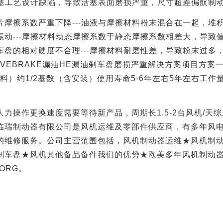
塞工艺设计缺陷，导致活塞表面磨损严重，尺寸超差偏航制
片摩擦系数严重下降
---
油液与摩擦材料粉末混合在一起，堆
振动
---
摩擦材料动态摩擦系数于静态摩擦系数相差大，导致
车盘的相对硬度不合理
---
摩擦材料耐磨性差，导致粉末过多
IVEBRAKE
漏油
HE
漏油刹车盘磨损严重解决方案项目方案
料）约
1/2
基数（含安装）使用寿命
5-6
年左右
5
年左右工作
人力操作更换速度需要等待新产品，周期长
1.5-2
台风机
/
天综
临瑞制动器有限公司是风机运维及零部件供应商，有多年风
的维修服务。公司主营范围包括，风机制动器运维★风机制
刹车盘★风机其他备品备件我们的优势★欧美多年风机制动
ORG
。