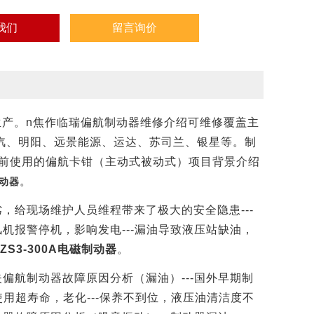
我们
留言询价
生产。
n
焦作临瑞偏航制动器维修介绍可维修覆盖主
汽、明阳、远景能源、运达、苏司兰、银星等。制
前使用的偏航卡钳（主动式被动式）项目背景介绍
。
制动器
劣，给现场维护人员维程带来了极大的安全隐患
---
风机报警停机，影响发电
---
漏油导致液压站缺油，
ZS3-300A电磁制动器
。
失偏航制动器故障原因分析（漏油）
---
国外早期制
使用超寿命，老化
---
保养不到位，液压油清洁度不