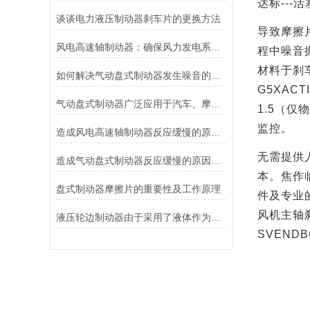
达标
---
活
谈谈电力液压制动器刹车片的更换方法
导致摩擦
风电高速轴制动器：确保风力发电系统的安全运行
程中噪音
材料于刹
如何解决气动盘式制动器发生噪音的故障？
G5XACT
气动盘式制动器广泛应用于汽车、摩托车和自行车等交通工具中
1.5
（仅物
监控。
造成风电高速轴制动器反应缓慢的原因有哪些？
无需提供
造成气动盘式制动器反应缓慢的原因有哪些？
本。焦作
盘式制动器摩擦片的重要性及工作原理
件及专业
风机主轴
液压轮边制动器由于采用了液体作为传递力量的介质其具有良好的温度稳定性和抗磨损性能
SVENDB