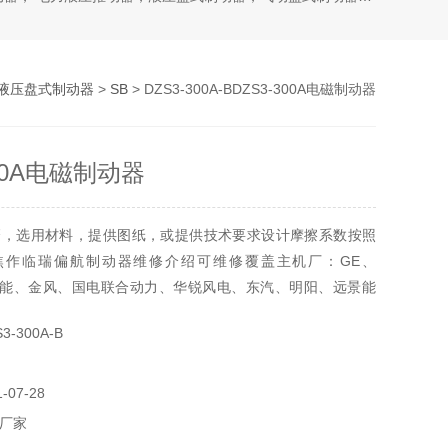
液压盘式制动器
>
SB
> DZS3-300A-BDZS3-300A电磁制动器
300A电磁制动器
磨，选用材料，提供图纸，或提供技术要求设计摩擦系数按照
焦作临瑞偏航制动器维修介绍可维修覆盖主机厂：GE、
安讯能、金风、国电联合动力、华锐风电、东汽、明阳、远景能
司兰、银星等。制动器厂：等大部分国内目前使用的偏航卡钳
-300A-B
电磁制动器
07-28
厂家