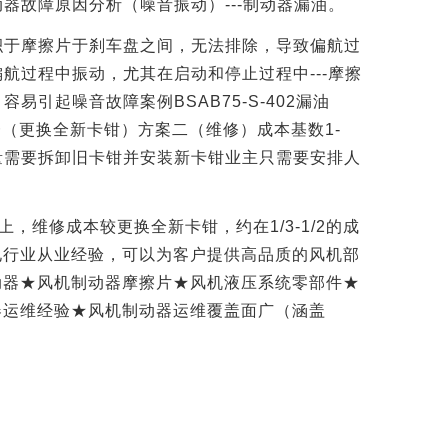
动器故障原因分析（噪音振动）
---
制动器漏油。
积于摩擦片于刹车盘之间，无法排除，导致偏航过
偏航过程中振动，尤其在启动和停止过程中
---
摩擦
，容易引起噪音故障案例
BSAB75-S-402
漏油
一（更换全新卡钳）方案二（维修）成本基数
1-
量需要拆卸旧卡钳并安装新卡钳业主只需要安排人
上，维修成本较更换全新卡钳，约在
1/3-1/2
的成
电行业从业经验，可以为客户提供高品质的风机部
动器★风机制动器摩擦片★风机液压系统零部件★
器运维经验★风机制动器运维覆盖面广（涵盖