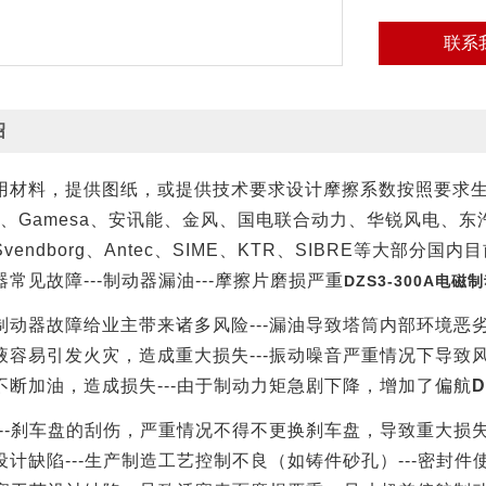
联系
绍
用材料，提供图纸，或提供技术要求设计摩擦系数按照要求
、
Gamesa
、安讯能、金风、国电联合动力、华锐风电、东
Svendborg
、
Antec
、
SIME
、
KTR
、
SIBRE
等大部分国内目
器常见故障
---
制动器漏油
---
摩擦片磨损严重
DZS3-300A电磁
制动器故障给业主带来诸多风险
---
漏油导致塔筒内部环境恶
液容易引发火灾，造成重大损失
---
振动噪音严重情况下导致
不断加油，造成损失
---
由于制动力矩急剧下降，增加了偏航
D
--
刹车盘的刮伤，严重情况不得不更换刹车盘，导致重大损
设计缺陷
---
生产制造工艺控制不良（如铸件砂孔）
---
密封件