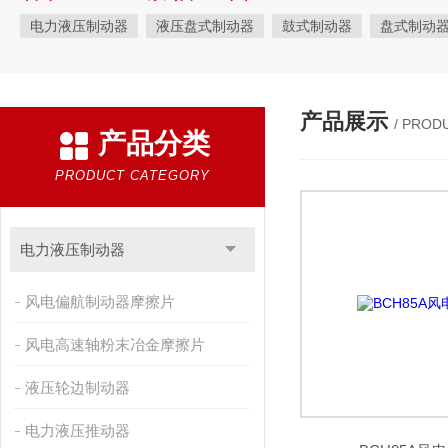
电力液压制动器
液压盘式制动器
鼓式制动器
盘式制动
驱动装置
风电高速轴刹车片
风电偏航制动器
液压推动
液压站
气动制动器
安全制动器
防风制动器
石油机
产品展示
/ PROD
产品分类
矿用提升机制动系统
刹车片
PRODUCT CATEGORY
电力液压制动器
风电偏航制动器摩擦片
风电高速轴粉末冶金摩擦片
液压轮边制动器
电力液压推动器