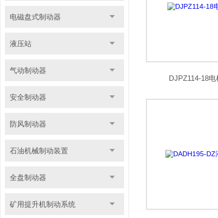
电磁盘式制动器
液压站
气动制动器
DJPZ114-1
安全制动器
防风制动器
石油机械制动装置
全盘制动器
矿用提升机制动系统